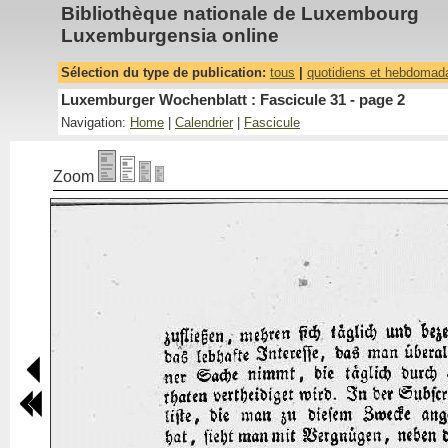
Bibliothèque nationale de Luxembourg
Luxemburgensia online
Sélection du type de publication:
tous
|
quotidiens et hebdomad
Luxemburger Wochenblatt : Fascicule 31 - page 2
Navigation:
Home
|
Calendrier
|
Fascicule
Zoom