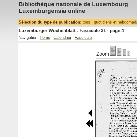
Bibliothèque nationale de Luxembourg
Luxemburgensia online
Sélection du type de publication:
tous
|
quotidiens et hebdomad
Luxemburger Wochenblatt : Fascicule 31 - page 4
Navigation:
Home
|
Calendrier
|
Fascicule
Zoom