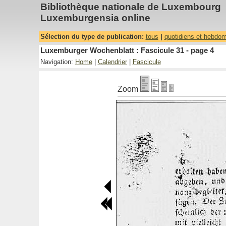
Bibliothèque nationale de Luxembourg
Luxemburgensia online
Sélection du type de publication:
tous
|
quotidiens et hebdo
Luxemburger Wochenblatt : Fascicule 31 - page 4
Navigation:
Home
|
Calendrier
|
Fascicule
Zoom