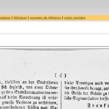
madaires
|
littérature
|
ouvrages de référence
|
cartes postales