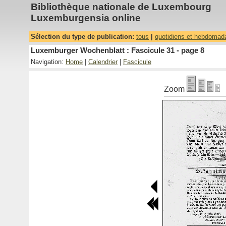
Bibliothèque nationale de Luxembourg
Luxemburgensia online
Sélection du type de publication:
tous
|
quotidiens et hebdomad
Luxemburger Wochenblatt : Fascicule 31 - page 8
Navigation:
Home
|
Calendrier
|
Fascicule
Zoom