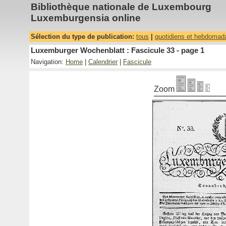
Bibliothèque nationale de Luxembourg
Luxemburgensia online
Sélection du type de publication:
tous
|
quotidiens et hebdomad
Luxemburger Wochenblatt : Fascicule 33 - page 1
Navigation:
Home
|
Calendrier
|
Fascicule
Zoom