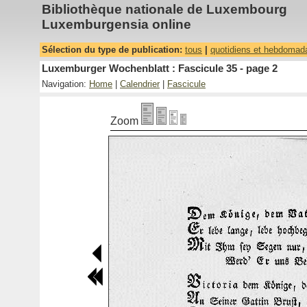
Bibliothèque nationale de Luxembourg
Luxemburgensia online
Sélection du type de publication:
tous
|
quotidiens et hebdomad
Luxemburger Wochenblatt : Fascicule 35 - page 2
Navigation:
Home
|
Calendrier
|
Fascicule
Zoom