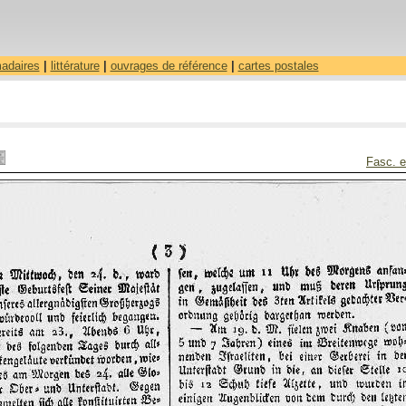
madaires
|
littérature
|
ouvrages de référence
|
cartes postales
Fasc. e