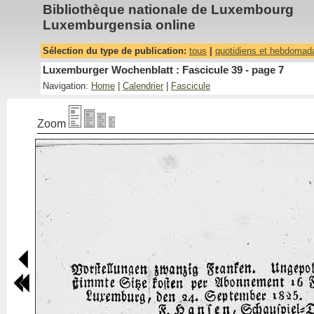
Bibliothèque nationale de Luxembourg
Luxemburgensia online
Sélection du type de publication:
tous
|
quotidiens et hebdomad
Luxemburger Wochenblatt : Fascicule 39 - page 7
Navigation:
Home
|
Calendrier
|
Fascicule
Zoom