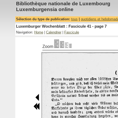
Bibliothèque nationale de Luxembourg
Luxemburgensia online
Sélection du type de publication:
tous
|
quotidiens et hebdomad
Luxemburger Wochenblatt : Fascicule 41 - page 7
Navigation:
Home
|
Calendrier
|
Fascicule
Zoom