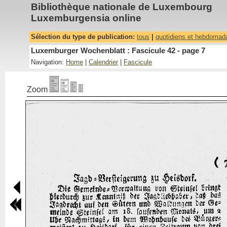
Bibliothèque nationale de Luxembourg
Luxemburgensia online
Sélection du type de publication:
tous
|
quotidiens et hebdomad
Luxemburger Wochenblatt : Fascicule 42 - page 7
Navigation:
Home
|
Calendrier
|
Fascicule
Zoom