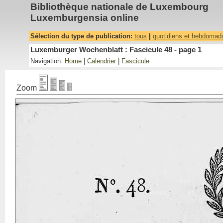
Bibliothèque nationale de Luxembourg
Luxemburgensia online
Sélection du type de publication:
tous
|
quotidiens et hebdomad
Luxemburger Wochenblatt : Fascicule 48 - page 1
Navigation:
Home
|
Calendrier
|
Fascicule
Zoom