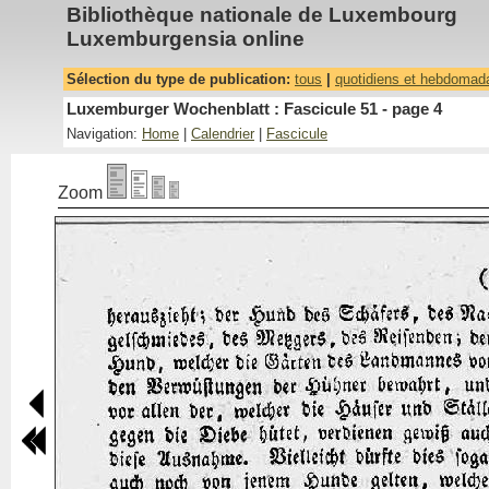
Bibliothèque nationale de Luxembourg
Luxemburgensia online
Sélection du type de publication:
tous
|
quotidiens et hebdomad
Luxemburger Wochenblatt : Fascicule 51 - page 4
Navigation:
Home
|
Calendrier
|
Fascicule
Zoom