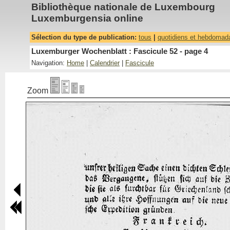
Bibliothèque nationale de Luxembourg
Luxemburgensia online
Sélection du type de publication:
tous
|
quotidiens et hebdomad
Luxemburger Wochenblatt : Fascicule 52 - page 4
Navigation:
Home
|
Calendrier
|
Fascicule
Zoom