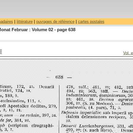
madaires
|
littérature
|
ouvrages de référence
|
cartes postales
Monat Februar : Volume 02 - page 638
Vol. 