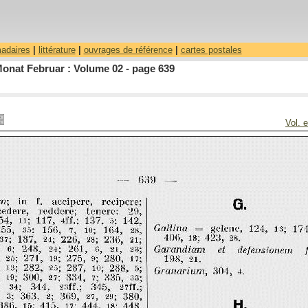
madaires
|
littérature
|
ouvrages de référence
|
cartes postales
Monat Februar : Volume 02 - page 639
Vol. 