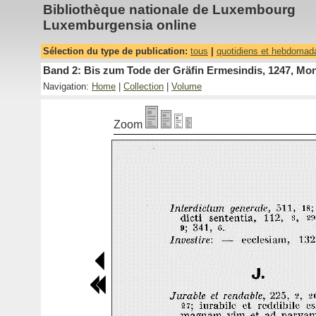
Bibliothèque nationale de Luxembourg
Luxemburgensia online
Sélection du type de publication:
tous
|
quotidiens et hebdomad
Band 2: Bis zum Tode der Gräfin Ermesindis, 1247, Mon
Navigation:
Home
|
Collection
|
Volume
Zoom