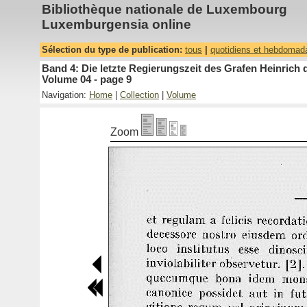
Bibliothèque nationale de Luxembourg
Luxemburgensia online
Sélection du type de publication:
tous
|
quotidiens et hebdomad
Band 4: Die letzte Regierungszeit des Grafen Heinric
Volume 04 - page 9
Navigation:
Home
|
Collection
|
Volume
Zoom