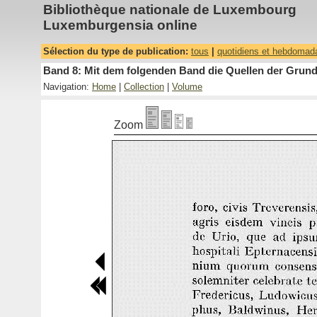
Bibliothèque nationale de Luxembourg
Luxemburgensia online
Sélection du type de publication:
tous
|
quotidiens et hebdomad
Band 8: Mit dem folgenden Band die Quellen der Grundh
Navigation:
Home
|
Collection
|
Volume
Zoom