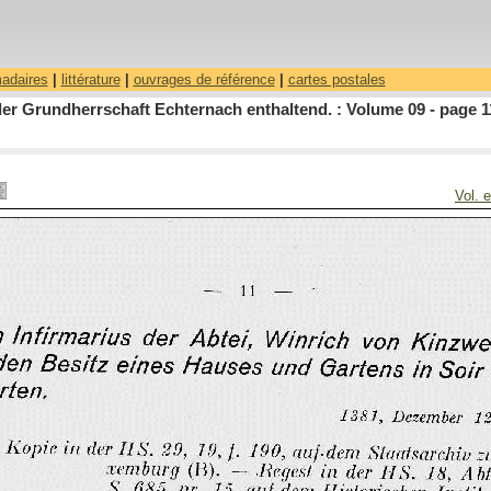
madaires
|
littérature
|
ouvrages de référence
|
cartes postales
r Grundherrschaft Echternach enthaltend. : Volume 09 - page 1
Vol. 