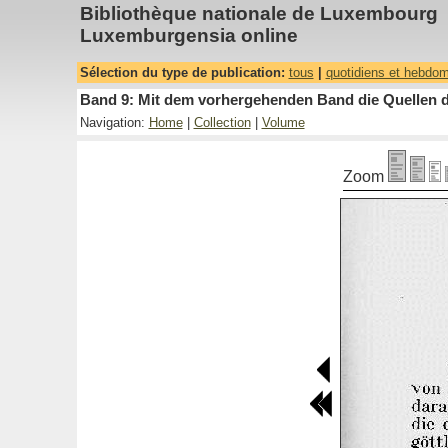
Bibliothèque nationale de Luxembourg
Luxemburgensia online
Sélection du type de publication:
tous
|
quotidiens et hebdo
Band 9: Mit dem vorhergehenden Band die Quellen de
Navigation:
Home
|
Collection
|
Volume
Zoom