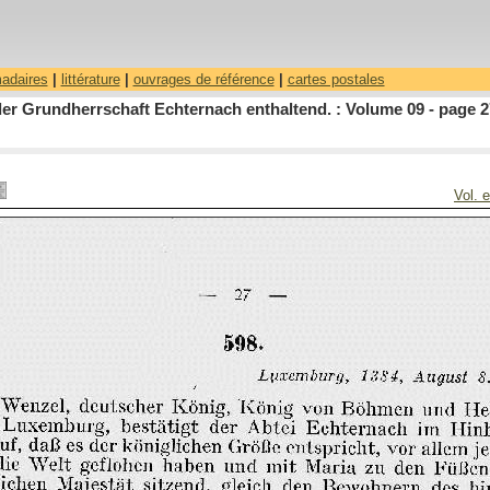
madaires
|
littérature
|
ouvrages de référence
|
cartes postales
r Grundherrschaft Echternach enthaltend. : Volume 09 - page 2
Vol. 