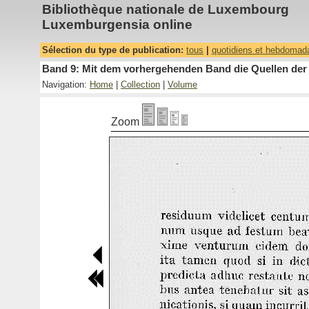
Bibliothèque nationale de Luxembourg
Luxemburgensia online
Sélection du type de publication:
tous
|
quotidiens et hebdomad
Band 9: Mit dem vorhergehenden Band die Quellen der 
Navigation:
Home
|
Collection
|
Volume
Zoom