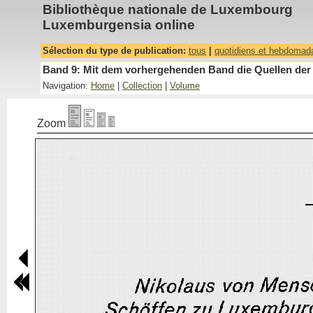
Bibliothèque nationale de Luxembourg
Luxemburgensia online
Sélection du type de publication:
tous
|
quotidiens et hebdomad
Band 9: Mit dem vorhergehenden Band die Quellen der 
Navigation:
Home
|
Collection
|
Volume
Zoom