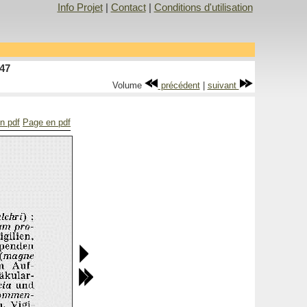
Info Projet
|
Contact
|
Conditions d'utilisation
47
Volume
précédent
|
suivant
en pdf
Page en pdf