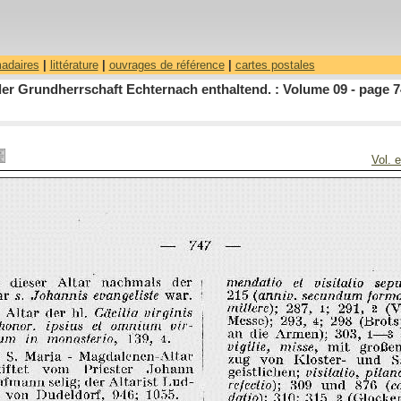
madaires
|
littérature
|
ouvrages de référence
|
cartes postales
r Grundherrschaft Echternach enthaltend. : Volume 09 - page 7
Vol. 