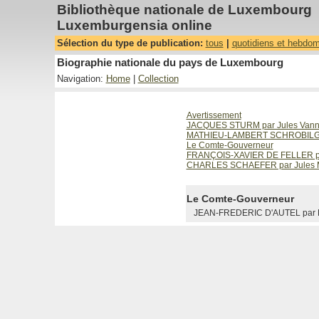
Bibliothèque nationale de Luxembourg
Luxemburgensia online
Sélection du type de publication:
tous
|
quotidiens et hebdo
Biographie nationale du pays de Luxembourg
Navigation:
Home
|
Collection
Avertissement
JACQUES STURM par Jules Vann
MATHIEU-LAMBERT SCHROBILGEN
Le Comte-Gouverneur
FRANÇOIS-XAVIER DE FELLER pa
CHARLES SCHAEFER par Jules M
Le Comte-Gouverneur
JEAN-FREDERIC D'AUTEL par Lo