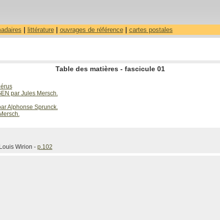
madaires
|
littérature
|
ouvrages de référence
|
cartes postales
Table des matières - fascicule 01
érus
 par Jules Mersch.
r Alphonse Sprunck.
ersch.
uis Wirion -
p.102