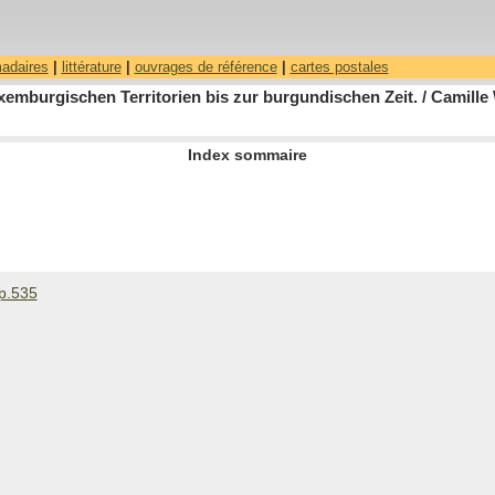
madaires
|
littérature
|
ouvrages de référence
|
cartes postales
emburgischen Territorien bis zur burgundischen Zeit. / Camill
Index sommaire
p.535