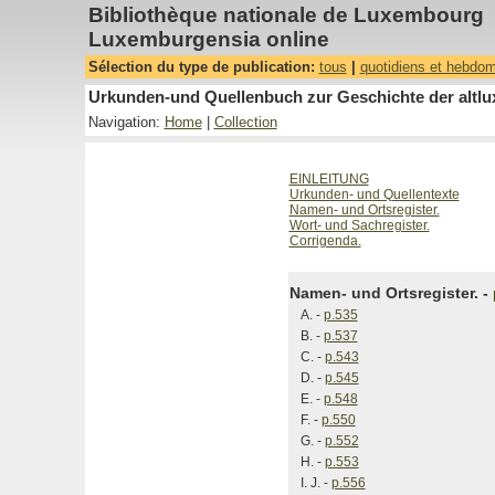
Bibliothèque nationale de Luxembourg
Luxemburgensia online
Sélection du type de publication:
tous
|
quotidiens et hebdo
Urkunden-und Quellenbuch zur Geschichte der altlux
Navigation:
Home
|
Collection
EINLEITUNG
Urkunden- und Quellentexte
Namen- und Ortsregister.
Wort- und Sachregister.
Corrigenda.
Namen- und Ortsregister. -
A. -
p.535
B. -
p.537
C. -
p.543
D. -
p.545
E. -
p.548
F. -
p.550
G. -
p.552
H. -
p.553
I. J. -
p.556