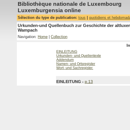
Bibliothèque nationale de Luxembourg
Luxemburgensia online
Sélection du type de publication:
tous
|
quotidiens et hebdomad
Urkunden-und Quellenbuch zur Geschichte der altluxemb
Wampach
Navigation:
Home
|
Collection
I
EINLEITUNG
Urkunden- und Quellentexte
Addendum
Namen- und Ortsregister
Wort- und Sachregister.
EINLEITUNG -
p.13