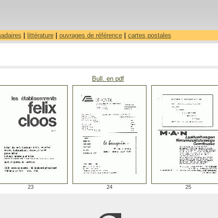
madaires
|
littérature
|
ouvrages de référence
|
cartes postales
Bull. en pdf
23
24
25