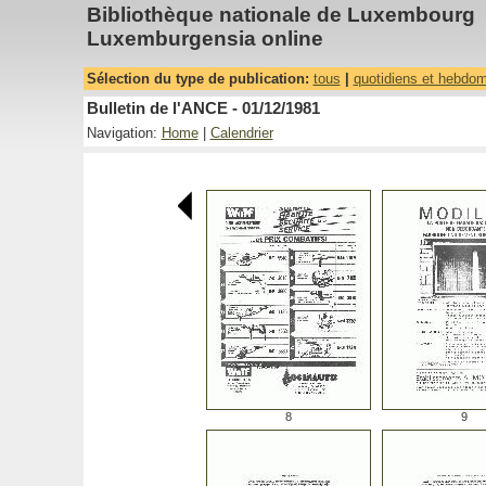
Bibliothèque nationale de Luxembourg
Luxemburgensia online
Sélection du type de publication:
tous
|
quotidiens et hebdo
Bulletin de l'ANCE - 01/12/1981
Navigation:
Home
|
Calendrier
8
9