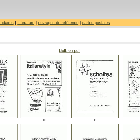
madaires
|
littérature
|
ouvrages de référence
|
cartes postales
Bull. en pdf
10
11