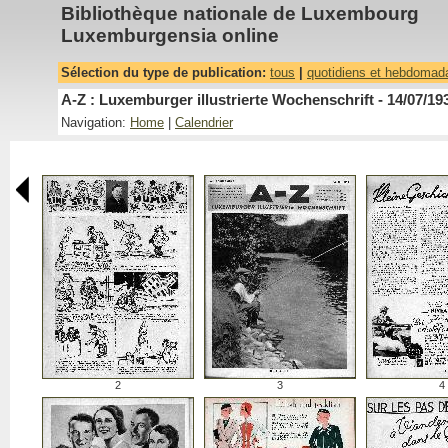
Bibliothèque nationale de Luxembourg
Luxemburgensia online
Sélection du type de publication:
tous
|
quotidiens et hebdomad
A-Z : Luxemburger illustrierte Wochenschrift - 14/07/19
Navigation:
Home
|
Calendrier
2
3
4