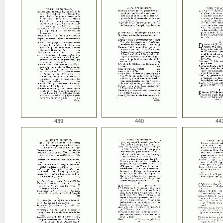
439
440
44