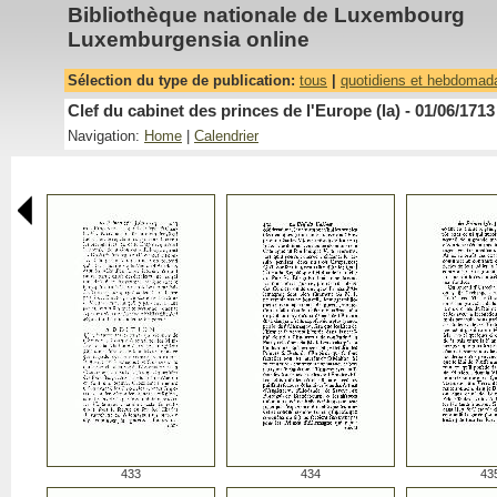
Bibliothèque nationale de Luxembourg
Luxemburgensia online
Sélection du type de publication:
tous
|
quotidiens et hebdomad
Clef du cabinet des princes de l'Europe (la) - 01/06/1713
Navigation:
Home
|
Calendrier
433
434
43