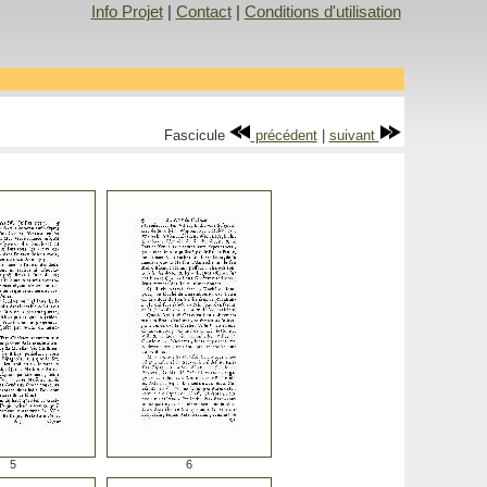
Info Projet
|
Contact
|
Conditions d'utilisation
Fascicule
précédent
|
suivant
5
6