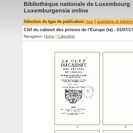
Bibliothèque nationale de Luxembourg
Luxemburgensia online
Sélection du type de publication:
tous
|
quotidiens et hebdo
Clef du cabinet des princes de l'Europe (la) - 01/07/1
Navigation:
Home
|
Calendrier
1
2