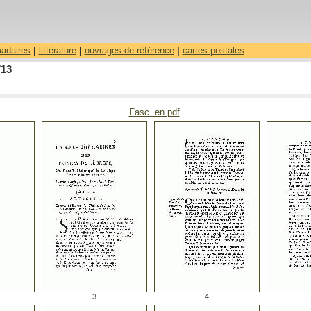
madaires
|
littérature
|
ouvrages de référence
|
cartes postales
713
Fasc. en pdf
3
4