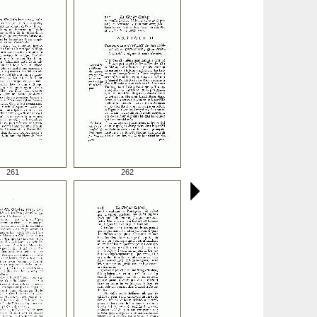
261
262