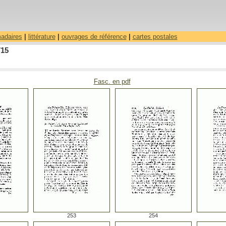
madaires
|
littérature
|
ouvrages de référence
|
cartes postales
715
Fasc. en pdf
253
254