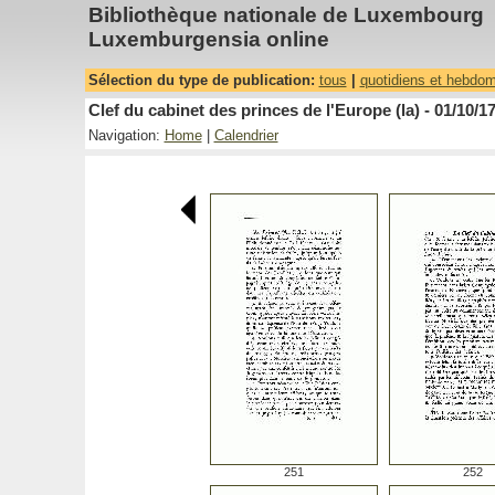
Bibliothèque nationale de Luxembourg
Luxemburgensia online
Sélection du type de publication:
tous
|
quotidiens et hebdo
Clef du cabinet des princes de l'Europe (la) - 01/10/1
Navigation:
Home
|
Calendrier
251
252