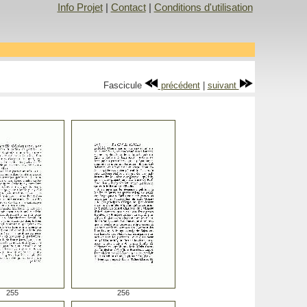
Info Projet
|
Contact
|
Conditions d'utilisation
Fascicule
précédent
|
suivant
255
256