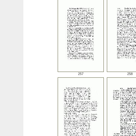
257
258