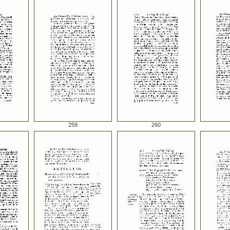
259
260