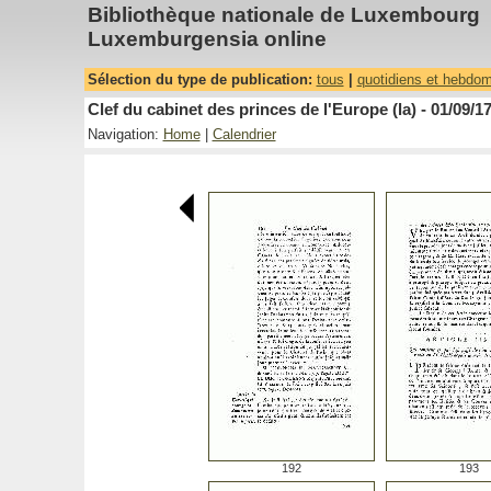
Bibliothèque nationale de Luxembourg
Luxemburgensia online
Sélection du type de publication:
tous
|
quotidiens et hebdo
Clef du cabinet des princes de l'Europe (la) - 01/09/1
Navigation:
Home
|
Calendrier
192
193