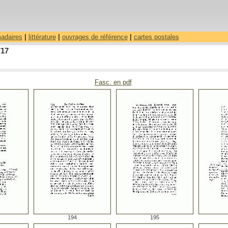
madaires
|
littérature
|
ouvrages de référence
|
cartes postales
717
Fasc. en pdf
194
195