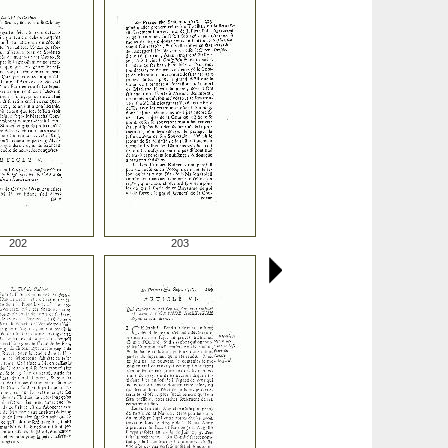
202
203