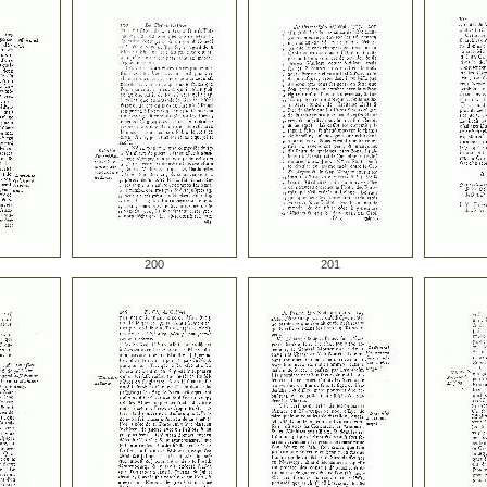
200
201