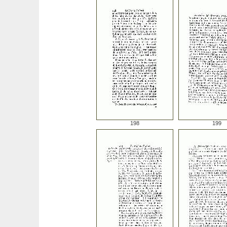
198
199