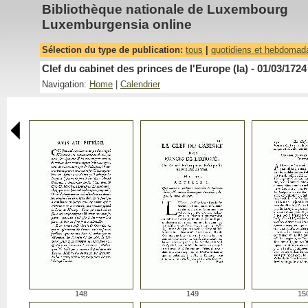
Bibliothèque nationale de Luxembourg
Luxemburgensia online
Sélection du type de publication:
tous
|
quotidiens et hebdomad
Clef du cabinet des princes de l'Europe (la) - 01/03/1724
Navigation:
Home
|
Calendrier
148
149
15