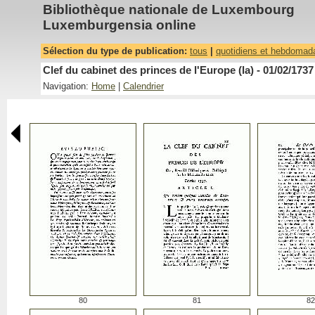
Bibliothèque nationale de Luxembourg
Luxemburgensia online
Sélection du type de publication:
tous
|
quotidiens et hebdomad
Clef du cabinet des princes de l'Europe (la) - 01/02/1737
Navigation:
Home
|
Calendrier
80
81
82