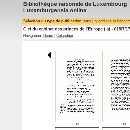
Bibliothèque nationale de Luxembourg
Luxemburgensia online
Sélection du type de publication:
tous
|
quotidiens et hebdo
Clef du cabinet des princes de l'Europe (la) - 01/07/1
Navigation:
Home
|
Calendrier
12
13