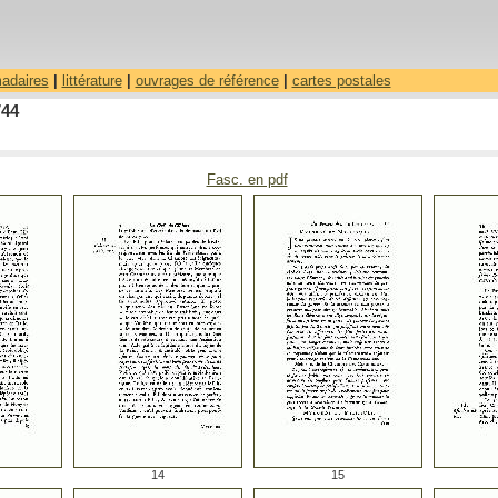
madaires
|
littérature
|
ouvrages de référence
|
cartes postales
744
Fasc. en pdf
14
15