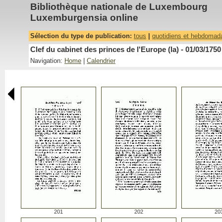
Bibliothèque nationale de Luxembourg
Luxemburgensia online
Sélection du type de publication:
tous
|
quotidiens et hebdomad
Clef du cabinet des princes de l'Europe (la) - 01/03/1750
Navigation:
Home
|
Calendrier
201
202
20