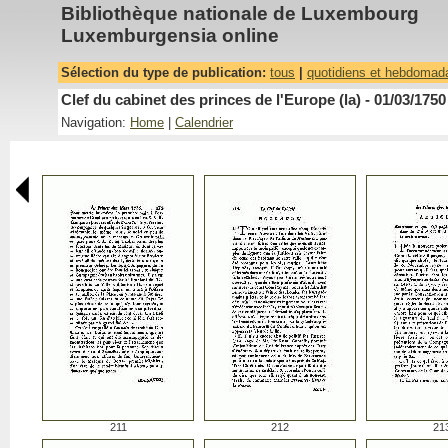
Bibliothèque nationale de Luxembourg
Luxemburgensia online
Sélection du type de publication:
tous
|
quotidiens et hebdomad
Clef du cabinet des princes de l'Europe (la) - 01/03/1750
Navigation:
Home
|
Calendrier
211
212
21