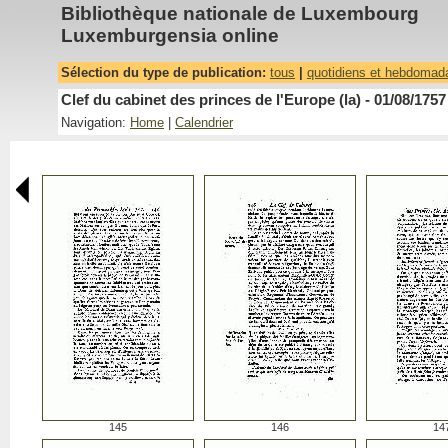
Bibliothèque nationale de Luxembourg
Luxemburgensia online
Sélection du type de publication:
tous
|
quotidiens et hebdomad
Clef du cabinet des princes de l'Europe (la) - 01/08/1757
Navigation:
Home
|
Calendrier
145
146
14