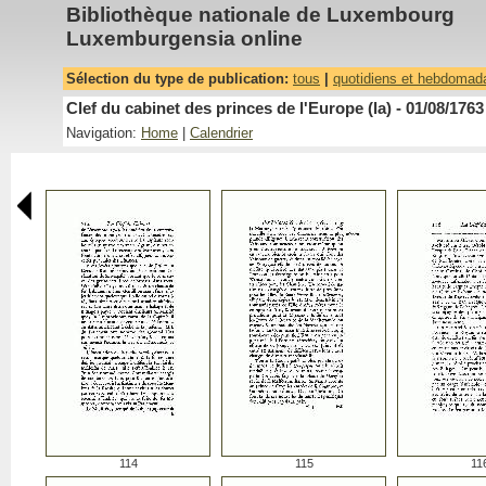
Bibliothèque nationale de Luxembourg
Luxemburgensia online
Sélection du type de publication:
tous
|
quotidiens et hebdomad
Clef du cabinet des princes de l'Europe (la) - 01/08/1763
Navigation:
Home
|
Calendrier
114
115
11