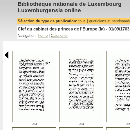
Bibliothèque nationale de Luxembourg
Luxemburgensia online
Sélection du type de publication:
tous
|
quotidiens et hebdomad
Clef du cabinet des princes de l'Europe (la) - 01/09/1763
Navigation:
Home
|
Calendrier
203
204
20