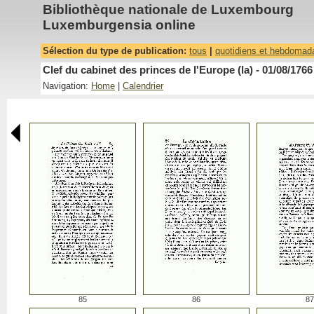
Bibliothèque nationale de Luxembourg
Luxemburgensia online
Sélection du type de publication:
tous
|
quotidiens et hebdomad
Clef du cabinet des princes de l'Europe (la) - 01/08/1766
Navigation:
Home
|
Calendrier
85
86
87