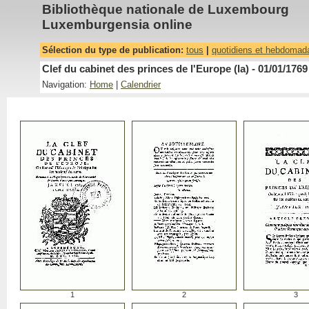
Bibliothèque nationale de Luxembourg
Luxemburgensia online
Sélection du type de publication:
tous
|
quotidiens et hebdomad
Clef du cabinet des princes de l'Europe (la) - 01/01/1769
Navigation:
Home
|
Calendrier
1
2
3