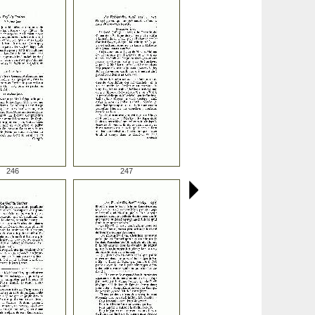
246
247