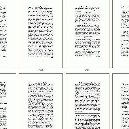
244
245