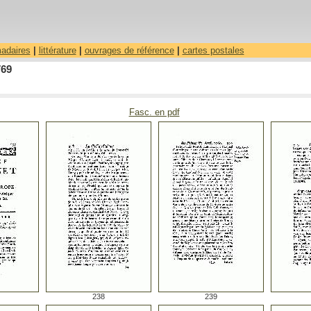
madaires
|
littérature
|
ouvrages de référence
|
cartes postales
769
Fasc. en pdf
238
239