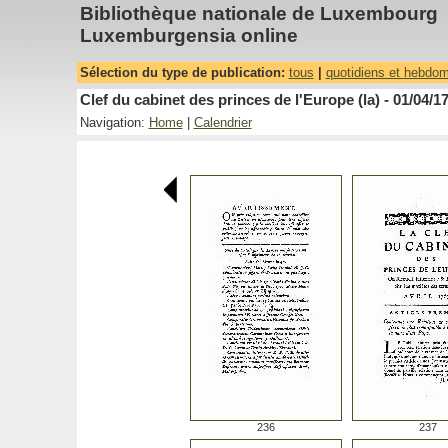
Bibliothèque nationale de Luxembourg
Luxemburgensia online
Sélection du type de publication:
tous
|
quotidiens et hebdo
Clef du cabinet des princes de l'Europe (la) - 01/04/1
Navigation:
Home
|
Calendrier
236
237