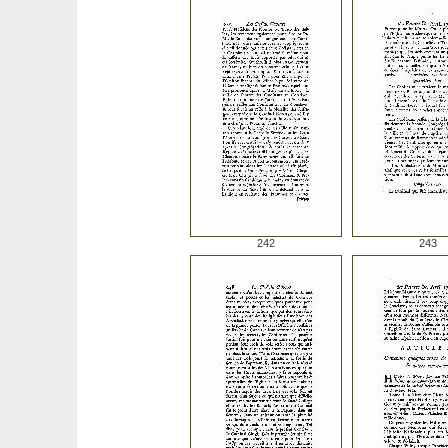
242
243