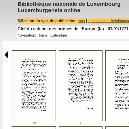
Bibliothèque nationale de Luxembourg
Luxemburgensia online
Sélection du type de publication:
tous
|
quotidiens et hebdomad
Clef du cabinet des princes de l'Europe (la) - 01/01/1771
Navigation:
Home
|
Calendrier
29
30
31