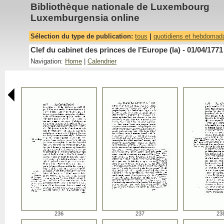
Bibliothèque nationale de Luxembourg
Luxemburgensia online
Sélection du type de publication:
tous
|
quotidiens et hebdomad
Clef du cabinet des princes de l'Europe (la) - 01/04/1771
Navigation:
Home
|
Calendrier
236
237
23