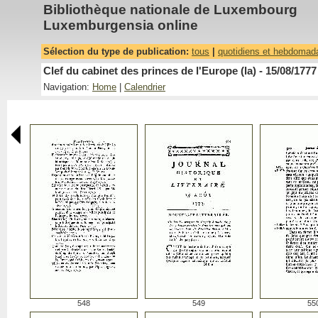
Bibliothèque nationale de Luxembourg
Luxemburgensia online
Sélection du type de publication:
tous
|
quotidiens et hebdomad
Clef du cabinet des princes de l'Europe (la) - 15/08/1777
Navigation:
Home
|
Calendrier
548
549
55