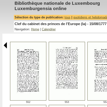
Bibliothèque nationale de Luxembourg
Luxemburgensia online
Sélection du type de publication:
tous
|
quotidiens et hebdomad
Clef du cabinet des princes de l'Europe (la) - 15/08/1777
Navigation:
Home
|
Calendrier
552
553
55