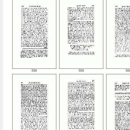
558
559
56