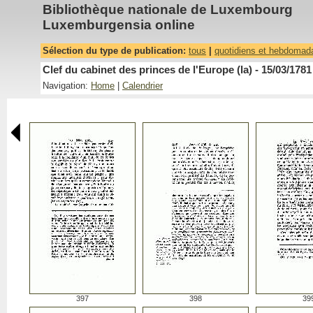
Bibliothèque nationale de Luxembourg
Luxemburgensia online
Sélection du type de publication:
tous
|
quotidiens et hebdomad
Clef du cabinet des princes de l'Europe (la) - 15/03/1781
Navigation:
Home
|
Calendrier
397
398
39