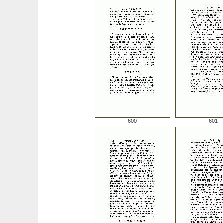
600
601