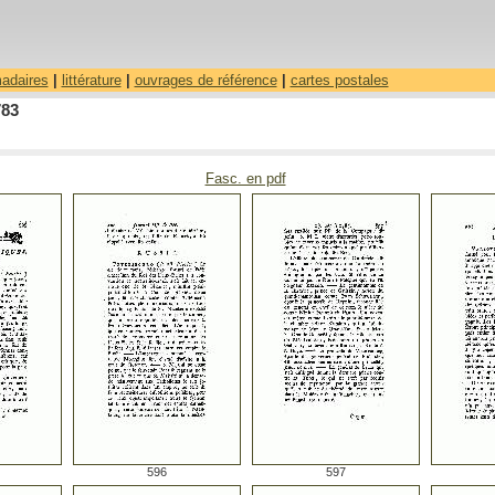
madaires
|
littérature
|
ouvrages de référence
|
cartes postales
783
Fasc. en pdf
596
597