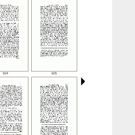
604
605