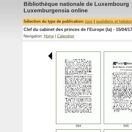
Bibliothèque nationale de Luxembourg
Luxemburgensia online
Sélection du type de publication:
tous
|
quotidiens et hebdo
Clef du cabinet des princes de l'Europe (la) - 15/04/1
Navigation:
Home
|
Calendrier
594
595